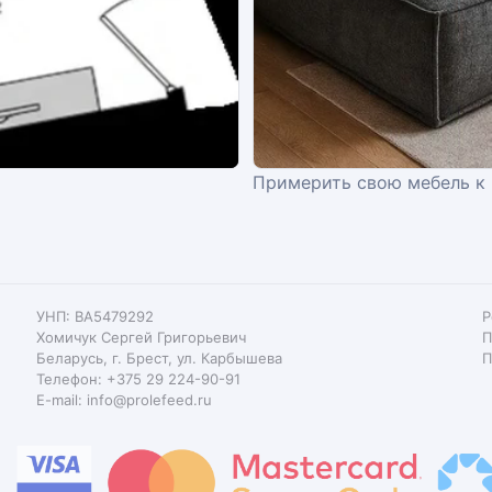
Примерить свою мебель к
УНП: BA5479292
Р
Хомичук Сергей Григорьевич
П
Беларусь, г. Брест, ул. Карбышева
П
Телефон: +375 29 224-90-91
E-mail: info@prolefeed.ru