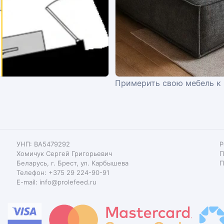
Примерить свою мебель к
УНП: BA5479292
Р
Хомичук Сергей Григорьевич
П
Беларусь, г. Брест, ул. Карбышева
П
Телефон: +375 29 224-90-91
E-mail: info@prolefeed.ru