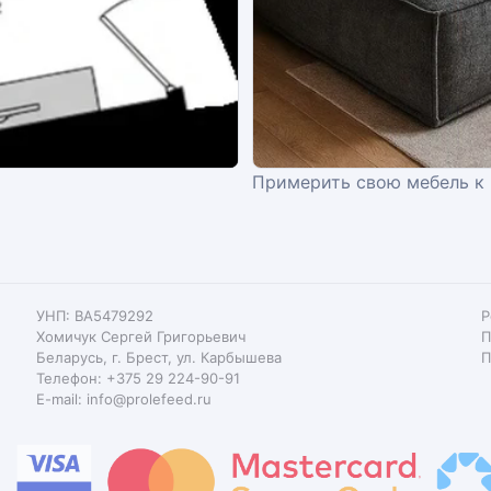
Примерить свою мебель к
УНП: BA5479292
Р
Хомичук Сергей Григорьевич
П
Беларусь, г. Брест, ул. Карбышева
П
Телефон: +375 29 224-90-91
E-mail: info@prolefeed.ru