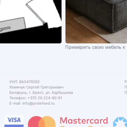
Примерить свою мебель к
УНП: BA5479292
Р
Хомичук Сергей Григорьевич
П
Беларусь, г. Брест, ул. Карбышева
П
Телефон: +375 29 224-90-91
E-mail: info@prolefeed.ru