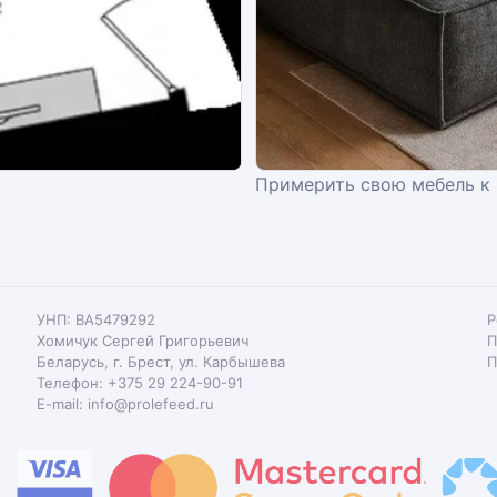
Примерить свою мебель к
УНП: BA5479292
Р
Хомичук Сергей Григорьевич
П
Беларусь, г. Брест, ул. Карбышева
П
Телефон: +375 29 224-90-91
E-mail: info@prolefeed.ru