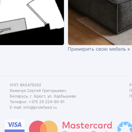
Примерить свою мебель к
УНП: BA5479292
Р
Хомичук Сергей Григорьевич
П
Беларусь, г. Брест, ул. Карбышева
П
Телефон: +375 29 224-90-91
E-mail: info@prolefeed.ru