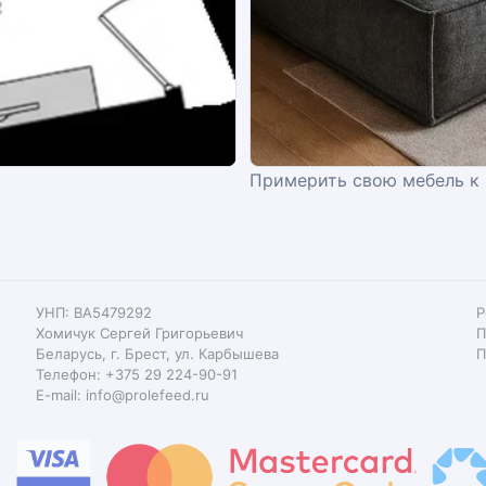
Примерить свою мебель к
УНП: BA5479292
Р
Хомичук Сергей Григорьевич
П
Беларусь, г. Брест, ул. Карбышева
П
Телефон: +375 29 224-90-91
E-mail: info@prolefeed.ru